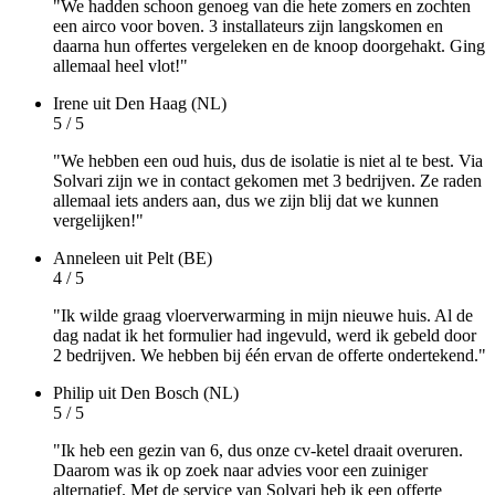
"We hadden schoon genoeg van die hete zomers en zochten
een airco voor boven. 3 installateurs zijn langskomen en
daarna hun offertes vergeleken en de knoop doorgehakt. Ging
allemaal heel vlot!"
Irene
uit Den Haag (NL)
5 / 5
"We hebben een oud huis, dus de isolatie is niet al te best. Via
Solvari zijn we in contact gekomen met 3 bedrijven. Ze raden
allemaal iets anders aan, dus we zijn blij dat we kunnen
vergelijken!"
Anneleen
uit Pelt (BE)
4 / 5
"Ik wilde graag vloerverwarming in mijn nieuwe huis. Al de
dag nadat ik het formulier had ingevuld, werd ik gebeld door
2 bedrijven. We hebben bij één ervan de offerte ondertekend."
Philip
uit Den Bosch (NL)
5 / 5
"Ik heb een gezin van 6, dus onze cv-ketel draait overuren.
Daarom was ik op zoek naar advies voor een zuiniger
alternatief. Met de service van Solvari heb ik een offerte