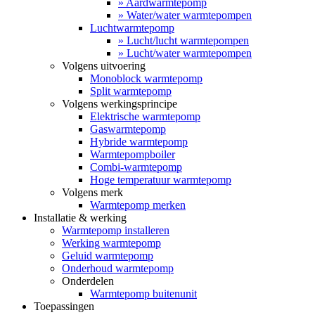
» Aardwarmtepomp
» Water/water warmtepompen
Luchtwarmtepomp
» Lucht/lucht warmtepompen
» Lucht/water warmtepompen
Volgens uitvoering
Monoblock warmtepomp
Split warmtepomp
Volgens werkingsprincipe
Elektrische warmtepomp
Gaswarmtepomp
Hybride warmtepomp
Warmtepompboiler
Combi-warmtepomp
Hoge temperatuur warmtepomp
Volgens merk
Warmtepomp merken
Installatie & werking
Warmtepomp installeren
Werking warmtepomp
Geluid warmtepomp
Onderhoud warmtepomp
Onderdelen
Warmtepomp buitenunit
Toepassingen