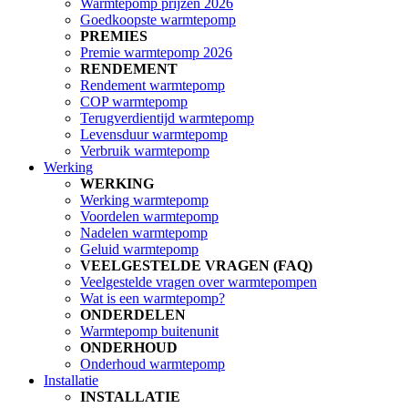
Warmtepomp prijzen 2026
Goedkoopste warmtepomp
PREMIES
Premie warmtepomp 2026
RENDEMENT
Rendement warmtepomp
COP warmtepomp
Terugverdientijd warmtepomp
Levensduur warmtepomp
Verbruik warmtepomp
Werking
WERKING
Werking warmtepomp
Voordelen warmtepomp
Nadelen warmtepomp
Geluid warmtepomp
VEELGESTELDE VRAGEN (FAQ)
Veelgestelde vragen over warmtepompen
Wat is een warmtepomp?
ONDERDELEN
Warmtepomp buitenunit
ONDERHOUD
Onderhoud warmtepomp
Installatie
INSTALLATIE