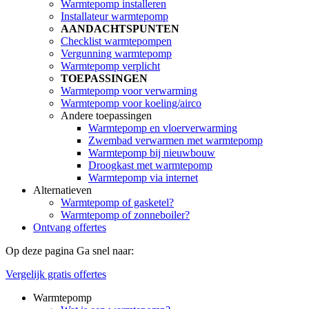
Warmtepomp installeren
Installateur warmtepomp
AANDACHTSPUNTEN
Checklist warmtepompen
Vergunning warmtepomp
Warmtepomp verplicht
TOEPASSINGEN
Warmtepomp voor verwarming
Warmtepomp voor koeling/airco
Andere toepassingen
Warmtepomp en vloerverwarming
Zwembad verwarmen met warmtepomp
Warmtepomp bij nieuwbouw
Droogkast met warmtepomp
Warmtepomp via internet
Alternatieven
Warmtepomp of gasketel?
Warmtepomp of zonneboiler?
Ontvang offertes
Op deze pagina
Ga snel naar:
Vergelijk gratis offertes
Warmtepomp