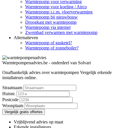
Warmtepomp voor verwarming
Warmtepomp voor koeling / Airco
Warmtepomp i.c.m. vloerverwarming
Warmtepomp bij nieuwbouw
Droogkast met warmtepomp
Warmtepomp via internet
Zwembad verwarmen met warmtepomp
Alternatieven
Warmtepomp of gasketel?
Warmtepomp of zonneboiler?
Warmtepompenadvies.be - onderdeel van Solvari
Onafhankelijk advies over warmtepompen
Vergelijk erkende
installateurs online.
Straatnaam
Huisnr.
Postcode
Woonplaats
Vergelijk gratis offertes
Vrijblijvend advies op maat
Erkende installateurs