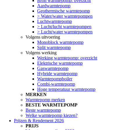
Bron warmtepomp: overzicht
Aardwarmtepomp
Geothermische warmtepomp
> Water/water warmtepompen
Luchtwarmtepomp
> Lucht/lucht warmtepompen
> Lucht/water warmtepompen
Volgens uitvoering
Monoblock warmtepomp
Split warmtepomp
Volgens werking
Werking warmtepomp: overzicht
Elektrische warmtepomp
Gaswarmtepomp
Hybride warmtepomp
Warmtepompboiler
Combi-warmtepomp
Hoge temperatuur warmtepomp
MERKEN
Warmtepomp merken
BESTE WARMTEPOMP
Beste warmtepomp
Welke warmtepomp kiezen?
Prijzen & Rendement 2026
PRIJS