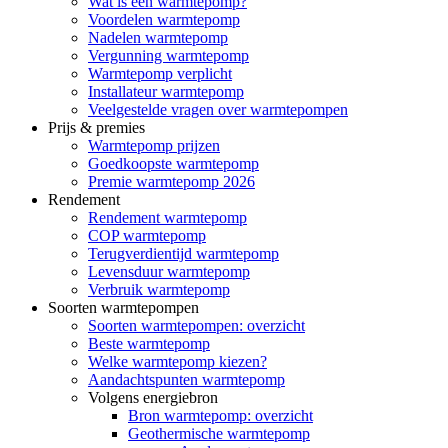
Wat is een warmtepomp?
Voordelen warmtepomp
Nadelen warmtepomp
Vergunning warmtepomp
Warmtepomp verplicht
Installateur warmtepomp
Veelgestelde vragen over warmtepompen
Prijs & premies
Warmtepomp prijzen
Goedkoopste warmtepomp
Premie warmtepomp 2026
Rendement
Rendement warmtepomp
COP warmtepomp
Terugverdientijd warmtepomp
Levensduur warmtepomp
Verbruik warmtepomp
Soorten warmtepompen
Soorten warmtepompen: overzicht
Beste warmtepomp
Welke warmtepomp kiezen?
Aandachtspunten warmtepomp
Volgens energiebron
Bron warmtepomp: overzicht
Geothermische warmtepomp